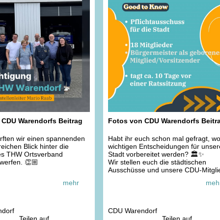
 CDU Warendorfs Beitrag
Fotos von CDU Warendorfs Beitr
rften wir einen spannenden
Habt ihr euch schon mal gefragt, wo
eichen Blick hinter die
wichtigen Entscheidungen für unser
des THW Ortsverband
Stadt vorbereitet werden? 🏛️✨
werfen. 👏🏼
Wir stellen euch die städtischen
Ausschüsse und unsere CDU-Mitgli
enleiter Mario Raab der
vor 🤗
mehr
meh
t 1998 im THW aktiv ist hat
inn mit einer packenden
Los geht?s mit dem Haupt-, Finanz
on abgeholt.
und Wirtschaftsausschuss:
r schon, wie stark das THW
📄Die Aufgaben: Haushaltsplanung,
dorf
CDU Warendorf
 aufgestellt ist?
Wirtschaftsförderung, Stadtmarketi
Teilen auf
Teilen auf