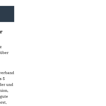
U
r
z
 über
tverband
s 5
eder und
nion,
 gute
rst,