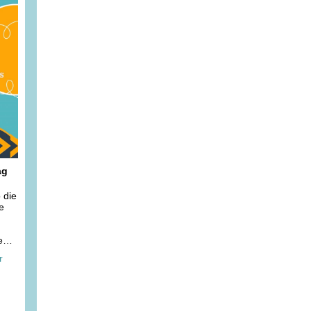
ag
 die
e
eder
r
-
ng