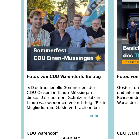
Fotos von CDU Warendorfs Beitrag
Fotos von
☀️Das traditionelle Sommerfest der
Gestern du
CDU Ortsunion Einen-Müssingen
und informr
dieses Jahr auf dem Schützenplatz in
Kulissen 
Einen war wieder ein voller Erfolg. 🌳 65
Warendorf 
Mitglieder und Gäste verbrachten bei
bestem Wetter einen schönen
Dienststell
mehr
Nachmittag mit vielen guten
bereits sei
Gesprächen und geselligem
uns zu Beg
Beisammensein.
Präsentati
Wusstet ih
CDU Warendorf
CDU Waren
Wir freuten uns besonders über den
hier vor Ort
Teilen auf