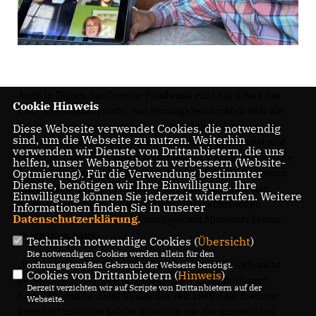
Auch in Zeiten der Corona-Pandemie ruht die Arbeit der
Cookie Hinweis
CDU-Ratsfraktion nicht. Am Montagabend trafen sich die
Fraktionsmitglieder erneut zu einer Online-Sitzung. „Wir
Diese Webseite verwendet Cookies, die notwendig
sind, um die Webseite zu nutzen. Weiterhin
sind uns unserer politischen Verantwortung bewusst und
verwenden wir Dienste von Drittanbietern, die uns
möchten soweit wie möglich vermeiden, dass angestoßene
helfen, unser Webangebot zu verbessern (Website-
Entwicklungen ins Stocken geraten“, sagt Ralph Perlewitz.
Optmierung). Für die Verwendung bestimmter
Dienste, benötigen wir Ihre Einwilligung. Ihre
Ein Dankeschön spricht der Fraktionsvorsitzende der
Einwilligung können Sie jederzeit widerrufen. Weitere
Stadtverwaltung aus, die kurzfristig die technischen
Informationen finden Sie in unserer
Datenschutzerklärung
.
Möglichkeiten für Online-Sitzungen mit Microsoft Teams
geschaffen hatte.
Technisch notwendige Cookies (
Übersicht
)
Die notwendigen Cookies werden allein für den
Es ist schon ein wenig gewöhnungsbedürftig, sich nicht
ordnungsgemäßen Gebrauch der Webseite benötigt.
Cookies von Drittanbietern (
Hinweis
)
persönlich zu sehen und miteinander zu diskutieren“,
Derzeit verzichten wir auf Scripte von Drittanbietern auf der
findet Hermann-Josef Vinke, der seit 1989 dem Stadtrat
Webseite.
angehört und eine solche Situation wie die momentane