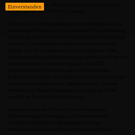
noch nicht erlebt hat: „Wir müssen und wollen aber Wege
Einverstanden
finden, wie wir mit der Krise umgehen.“
Da Rats- und Ausschusssitzungen voraussichtlich auch in
den nächsten Wochen nicht in gewohnter Form stattfinden
können, sprachen sich die Fraktionsmitglieder einstimmig
dafür aus, Entscheidungskompetenzen auf den Haupt-,
Finanz- und Wirtschaftsausschuss zu delegieren. Eine
entsprechende gesetzliche Regelung hatte der Landtag erst
in der Vorwoche für die Dauer zum 14. Juni 2020
festgestellten epidemischen Lage von landesweiter
Tragweite geschaffen. „Beschlüsse des Hauptausschusses
weisen eine deutlich höhere Legitimation auf, als wenn
weiterhin nur Dringlichkeitsentscheidungen getroffen
werden“, ist Ralph Perlewitz überzeugt.
Zustimmen wird die CDU auch dem Vorschlag der
Stadtverwaltung Forderungen aus Gewerbesteuer,
Grundbesitzabgaben, Vergnügungssteuer und
Verwaltungsgebühren im Einzelfall zunächst für drei