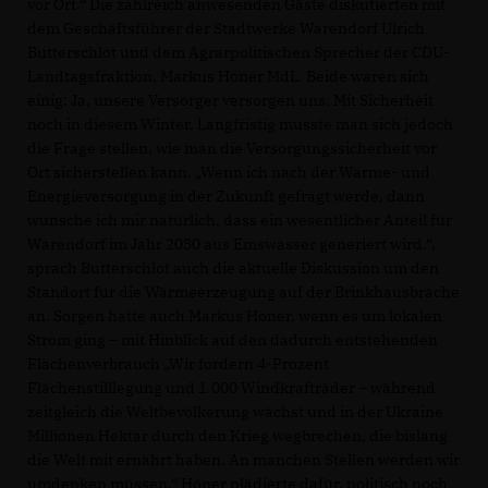
vor Ort.“ Die zahlreich anwesenden Gäste diskutierten mit
dem Geschäftsführer der Stadtwerke Warendorf Ulrich
Butterschlot und dem Agrarpolitischen Sprecher der CDU-
Landtagsfraktion, Markus Höner MdL. Beide waren sich
einig: Ja, unsere Versorger versorgen uns. Mit Sicherheit
noch in diesem Winter. Langfristig müsste man sich jedoch
die Frage stellen, wie man die Versorgungssicherheit vor
Ort sicherstellen kann. „Wenn ich nach der Wärme- und
Energieversorgung in der Zukunft gefragt werde, dann
wünsche ich mir natürlich, dass ein wesentlicher Anteil für
Warendorf im Jahr 2030 aus Emswasser generiert wird.“,
sprach Butterschlot auch die aktuelle Diskussion um den
Standort für die Wärmeerzeugung auf der Brinkhausbrache
an. Sorgen hatte auch Markus Höner, wenn es um lokalen
Strom ging – mit Hinblick auf den dadurch entstehenden
Flächenverbrauch „Wir fordern 4-Prozent
Flächenstilllegung und 1.000 Windkrafträder – während
zeitgleich die Weltbevölkerung wächst und in der Ukraine
Millionen Hektar durch den Krieg wegbrechen, die bislang
die Welt mit ernährt haben. An manchen Stellen werden wir
umdenken müssen.“ Höner plädierte dafür, politisch noch