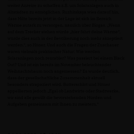
weiter Anreize zu schaffen z.B. um Solaranlagen auch in
Altstädten zu ermöglichen. Ruzhitskaya wies darauf hin,
dass Milte bereits jetzt in der Lage ist sich im Bereich
Wärme autark zu versorgen, nämlich über Biogas. „Wenn
auf dem Trecker stehen würde „hier fährt deine Wärme“,
würde dies auch in der Bevölkerung noch mehr akzeptiert
werden.“, so Höner. Und auch die Fragen der Zuschauer
waren vielmals praktischer Natur: Wie werden
Solaranlagen noch rentabler? Was passiert bei einem Black
Out? Und ist ein bereits im November beleuchtender
Weihnachtsbaum noch angemessen? Es wurde deutlich,
dass der gesellschaftliche Zusammenhalt aktuell
besonders strapaziert wird. Butterschlot und Höner
appellierten jedoch „Egal ob Landwirte oder Stadtwerke,
wir sind alle gewillt die bevorstehenden Hürden und
Aufgaben gemeinsam mit Ihnen zu meistern.“