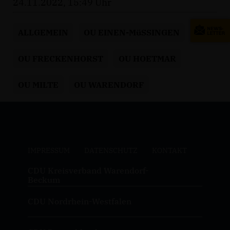
24.11.2022, 15:49 Uhr
ALLGEMEIN
OU EINEN-MüSSINGEN
OU FRECKENHORST
OU HOETMAR
OU MILTE
OU WARENDORF
IMPRESSUM
DATENSCHUTZ
KONTAKT
CDU Kreisverband Warendorf-
Beckum
CDU Nordrhein-Westfalen