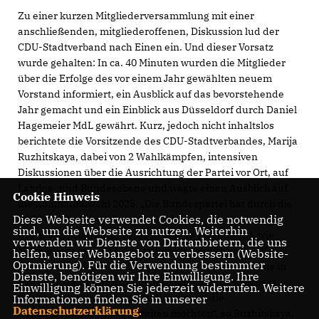
Zu einer kurzen Mitgliederversammlung mit einer
anschließenden, mitgliederoffenen, Diskussion lud der
CDU-Stadtverband nach Einen ein. Und dieser Vorsatz
wurde gehalten: In ca. 40 Minuten wurden die Mitglieder
über die Erfolge des vor einem Jahr gewählten neuem
Vorstand informiert, ein Ausblick auf das bevorstehende
Jahr gemacht und ein Einblick aus Düsseldorf durch Daniel
Hagemeier MdL gewährt. Kurz, jedoch nicht inhaltslos
berichtete die Vorsitzende des CDU-Stadtverbandes, Marija
Ruzhitskaya, dabei von 2 Wahlkämpfen, intensiven
Diskussionen über die Ausrichtung der Partei vor Ort, auf
Landes- und Bundesebene und wagte einen Ausblick auf
Cookie Hinweis
die Kommunalwahl 2025. „Die Bundespartei hat durch die
Diese Webseite verwendet Cookies, die notwendig
Wahl des Parteivorsitzenden und dem
sind, um die Webseite zu nutzen. Weiterhin
Grundsatzprogramm-Prozess bereits vorgemacht, wie
verwenden wir Dienste von Drittanbietern, die uns
Mitgliederbeteiligung neu aufgelegt werden kann. Wir
helfen, unser Webangebot zu verbessern (Website-
Optmierung). Für die Verwendung bestimmter
werden uns hieran ein Beispiel nehmen, wenn wir uns in
Dienste, benötigen wir Ihre Einwilligung. Ihre
den nächsten Jahren damit beschäftigen, mit welchem
Einwilligung können Sie jederzeit widerrufen. Weitere
Programm und welchen Kandidaten wir die
Informationen finden Sie in unserer
Datenschutzerklärung
.
Kommunalwahl 2025 bestreiten möchten“, so Ruzhitskaya.